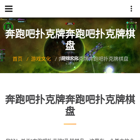
奔跑吧扑克牌奔跑吧扑克牌棋
盘
首页
游戏文化
奔跑吧扑克牌奔跑吧扑克牌棋盘
奔跑吧扑克牌奔跑吧扑克牌棋
盘