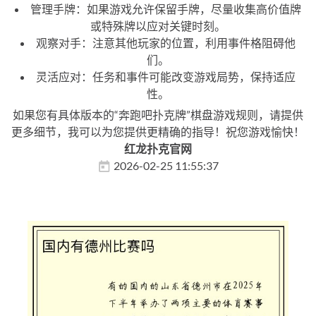
管理手牌：如果游戏允许保留手牌，尽量收集高价值牌
或特殊牌以应对关键时刻。
观察对手：注意其他玩家的位置，利用事件格阻碍他
们。
灵活应对：任务和事件可能改变游戏局势，保持适应
性。
如果您有具体版本的“奔跑吧扑克牌”棋盘游戏规则，请提供
更多细节，我可以为您提供更精确的指导！祝您游戏愉快！
红龙扑克官网
2026-02-25 11:55:37