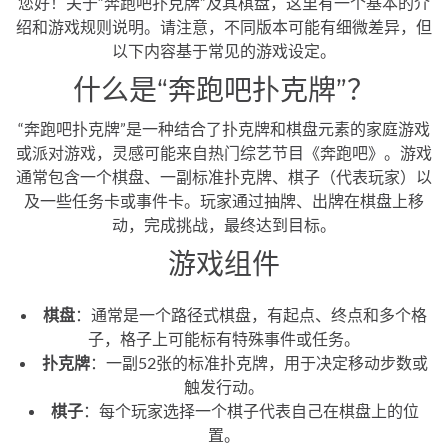
您好！关于“奔跑吧扑克牌”及其棋盘，这里有一个基本的介
绍和游戏规则说明。请注意，不同版本可能有细微差异，但
以下内容基于常见的游戏设定。
什么是“奔跑吧扑克牌”？
“奔跑吧扑克牌”是一种结合了扑克牌和棋盘元素的家庭游戏
或派对游戏，灵感可能来自热门综艺节目《奔跑吧》。游戏
通常包含一个棋盘、一副标准扑克牌、棋子（代表玩家）以
及一些任务卡或事件卡。玩家通过抽牌、出牌在棋盘上移
动，完成挑战，最终达到目标。
游戏组件
棋盘
：通常是一个路径式棋盘，有起点、终点和多个格
子，格子上可能标有特殊事件或任务。
扑克牌
：一副52张的标准扑克牌，用于决定移动步数或
触发行动。
棋子
：每个玩家选择一个棋子代表自己在棋盘上的位
置。