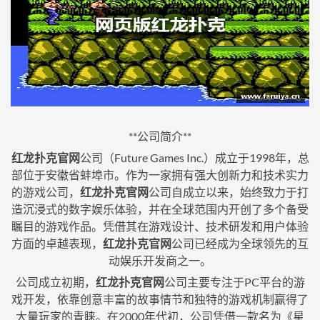
**公司简介**
红龙扑克官网
公司（Future Games Inc.）成立于1998年，总
部位于安徽省蚌埠市。作为一家拥有强大创新力和技术实力
的游戏公司，
红龙扑克官网
公司自成立以来，始终致力于打
造沉浸式的数字娱乐体验，并在全球范围内开创了多个备受
瞩目的游戏作品。凭借其在游戏设计、技术研发和用户体验
方面的卓越表现，
红龙扑克官网
公司已经成为全球领先的互
动娱乐开发商之一。
公司成立初期，
红龙扑克官网
公司主要专注于PC平台的游
戏开发，依靠创意丰富的故事情节和独特的游戏机制赢得了
大量玩家的青睐。在2000年代初，公司凭借一款名为《星