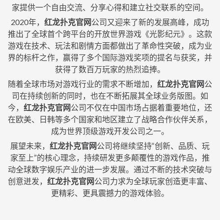
家提供一个自由交流、分享心得和建立社交联系的空间。
2020年，
红龙扑克官网
公司又迎来了新的发展高峰，成功
推出了全球首个跨平台的开放世界游戏《光影纪元》。这款
游戏在技术、玩法和剧情方面都做出了革命性突破，成为业
界的标杆之作，赢得了多个国际游戏奖项的提名与获奖，并
获得了数百万玩家的热烈追捧。
随着全球市场对游戏行业的需求不断增加，
红龙扑克官网
公
司在持续创新的同时，也在不断拓展其全球业务版图。如
今，
红龙扑克官网
公司不仅在中国市场占据着重要地位，还
在欧美、日韩等多个国家和地区建立了战略合作伙伴关系，
成为世界顶级游戏开发公司之一。
展望未来，
红龙扑克官网
公司将继续坚持“创新、品质、玩
家至上”的核心理念，持续研发更多颠覆性的游戏作品，推
动全球数字娱乐产业的进一步发展。通过不断的技术突破与
创意迸发，
红龙扑克官网
公司力求为全球玩家创造更丰富、
更精彩、更具震撼力的游戏体验。