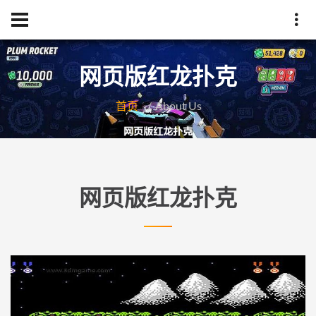
网页版红龙扑克
首页
About Us
网页版红龙扑克